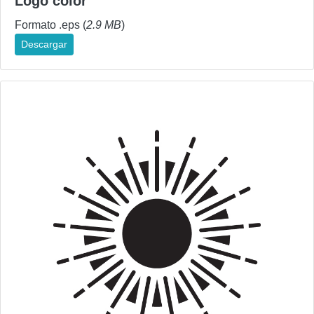
Logo color
Formato .eps (
2.9 MB
)
Descargar