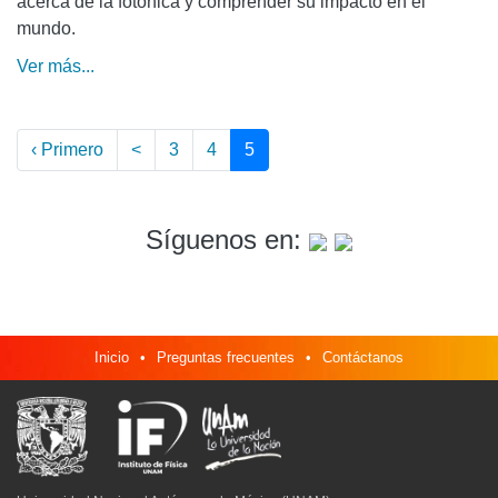
acerca de la fotónica y comprender su impacto en el
mundo.
Ver más...
‹ Primero
<
3
4
5
(current)
Síguenos en:
Inicio
•
Preguntas frecuentes
•
Contáctanos