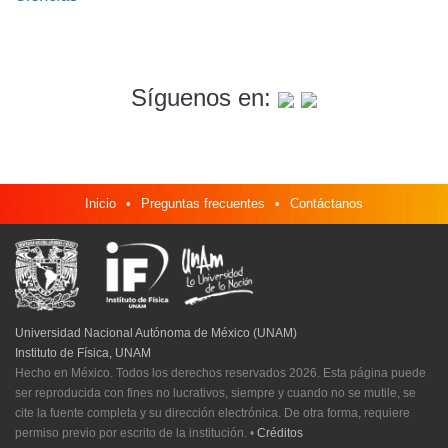
Síguenos en:
Inicio
•
Preguntas frecuentes
•
Contáctanos
Universidad Nacional Autónoma de México (UNAM)
Instituto de Física, UNAM
Hecho en México. Todos los derechos reservados 2026. Esta página puede
ser reproducida con fines no lucrativos, siempre y cuando no se mutile, se
cite la fuente completa y su dirección electrónica. De otra forma, requiere
permiso previo por escrito de la institución.
•
Créditos